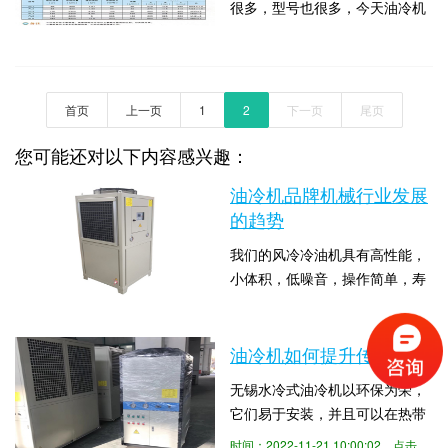
很多，型号也很多，今天油冷机
环泵将冷却的液体送到工作设
厂家无锡正东来讲讲正东牌的油
备，使设备降温。此液态制冷剂
时间：2018-05-24 14:52:02 点击
液冷却机对环境温度要求的一些
经蒸发吸热成为气态，...
数：5040
情况，油液冷却机为铝制风冷式
装置，工作压力为1.5Mpa；冷却
首页
上一页
1
2
下一页
尾页
风机电源为
1PH/AC220V/50Hz；冷却能力
您可能还对以下内容感兴趣：
是指环境温度35℃，油温
油冷机品牌机械行业发展
55℃，使用ISOVg32条件下的冷
的趋势
却量；对于其它各...
我们的风冷冷油机具有高性能，
小体积，低噪音，操作简单，寿
命长等优点。使用空气作为循环
时间：2022-11-21 10:00:02 点击
介质，无需消耗水，适合于缺水
数：4629
地区或对周围环境有较高要求的
油冷机如何提升传热效率
地方，并具有环保性。下面由冷
无锡水冷式油冷机以环保为荣，
油机无锡正东为大家介绍一下油
它们易于安装，并且可以在热带
冷机品牌机械行业发展的趋势。
气候条件下很好地工作。水冷式
工业油冷机自从问世以来，凭借
时间：2022-11-21 10:00:02 点击