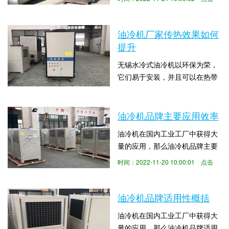
油冷机的设计和测试均符合国际
着简便操作、合理设计、卓越品
数：8821
质量标准，该设备易于操作并确
质和众多规格型号，赢...
保性能。下面由工业油冷机无锡
油冷机厂家传热效果如何
正东为大家介绍油冷机如何提升
提升
传热效率。在冷凝器里与室内的
无锡水冷式油冷机以环保为荣，
介质进行热交换，高温高压的气
它们易于安装，并且可以在热带
态的部份热量被介质吸收，介质
气候条件下很好地工作。水冷式
温度升高，冷媒放热冷...
时间：2022-11-20 10:00:01 点击
油冷机的设计和测试均符合国际
数：4835
质量标准，该设备易于操作并确
油冷机品牌主要应用效率
保性能。下面由工业油冷机无锡
油冷机在国内工业工厂中获得大
正东为大家介绍油冷机厂家传热
量的应用，那么油冷机品牌主要
效果如何提升。油冷机运用一段
应用效率。下面由油冷机无锡正
时间后，需求定时的整理它的油
时间：2022-11-20 10:00:01 点击
东为大家介绍一下。由于工厂规
箱，由于它的底部会生成水分，
数：8716
模较大，客户在维修风冷冷却器
这样会损害到冷却盘管...
时，安装了消防水管冲洗冷凝
油冷机品牌适用性概括
器。它位于冷凝器下方的自由空
油冷机在国内工业工厂中获得大
间。它被安装在一辆便携式越野
量的应用，那么油冷机品牌适用