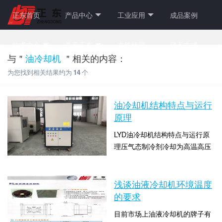
正东首页
产品中心
工业应用
成品案例
技术中心
关于正东
在线留言
联系方式
与＂
油冷却机
＂相关的内容：
为您找到相关结果约为
14
个
油冷却机结构特点与运行
原理
LYD油冷却机结构特点与运行原
理压气态制冷剂冷却为高温高压
的液态制冷剂，此液态制冷剂经
时间：2018-07-17 14:12:54 点击
毛细管降压、降温，成为易于蒸
数：9731
发的低温低压液态制冷剂，至蒸
浅谈油液冷却机环境温度
发器中蒸发吸热，将经过管外、
的要求
来自机械设备的液体冷却，油冷
目前市场上油液冷却机的牌子有
却机内液体泵或机械设备中的循