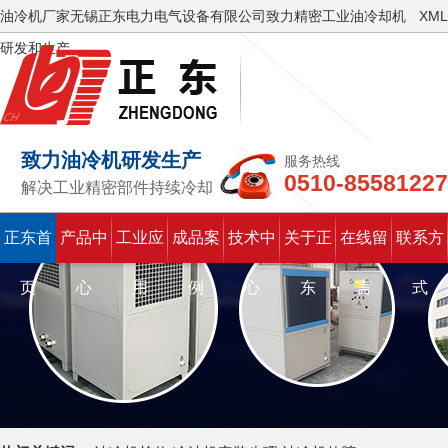
油冷机厂家无锡正东电力电气设备有限公司致力精密工业油冷却机
XML
研发和生产
致力油冷机研发生产
服务热线
0510-85581227
解决工业精密部件持续冷却
正东首
产品中
工业应
成品案
技术中
关于正
在线留
联系方
页
心
用
例
心
东
言
式