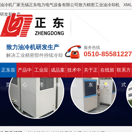
油冷机厂家无锡正东电力电气设备有限公司致力精密工业油冷却机
XML
研发和生产
致力油冷机研发生产
服务热线
0510-85581227
解决工业精密部件持续冷却
正东首
产品中
工业应
成品案
技术中
关于正
在线留
联系方
页
心
用
例
心
东
言
式