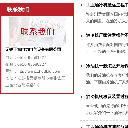
工业油冷机搬运过程
联系我们
许多消费者面对国内行
意的问题。在油冷机采
牌，应用方式也是有差别
油冷机厂家注意操作
许多消费者面对国内行
无锡正东电力电气设备有限公司
不当引起的一系列问题
电话：0510-85581227
油冷机中的液压油还要坚
传真：0510-85580227
冷油机一般怎么开始
网址：http://www.zhddldq.com
我们的冷油机在众多行
地址：江苏省无锡市胡埭镇张舍工
油。下面由冷油机厂家
业园北区胡埭路8号
于不能长时间不间断的开
油冷机转移及装置过
当今使用的流行的制冷
为大家介绍一下油冷机
热量，被冷却蒸发的种类
工业油冷机有哪些分