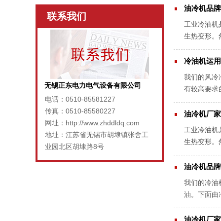
油冷机品牌
联系我们
工业冷油机
生热变形。
的理由。下
冷油机运用
我们的风冷
无锡正东电力电气设备有限公司
有较高要求
电话：0510-85581227
格，这就要
传真：0510-85580227
油冷机厂家
网址：http://www.zhddldq.com
工业冷油机
地址：江苏省无锡市胡埭镇张舍工
生热变形。
业园北区胡埭路8号
的理由。下
油冷机品牌
我们的冷油
油。下面由
防水管冲洗
油冷机厂家