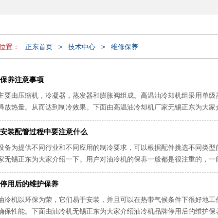
位置：
正东首页
>
技术中心
>
维修保养
保养注意事项
主要由压缩机，冷凝器，蒸发器和膨胀阀组成。高温油冷却机组采用单级
释放热量。从而达到制冷效果。下面由高温油冷却机厂家无锡正东为大家
行并不困难，但国内长江中下游地区，...
安装配管过程中要注意什么
设备为提供不同行业和不同应用的制冷要求，可以根据配件挑选不同类型
家无锡正东为大家介绍一下。用户对油冷机的保养一般都是很注重的，一
内部的零件形成很大的损伤，然后影响...
停用后的维护保养
油冷机以环保为荣，它们易于安装，并且可以在热带气候条件下很好地工
确保性能。下面由油冷机无锡正东为大家介绍油冷机品牌停用后的维护保