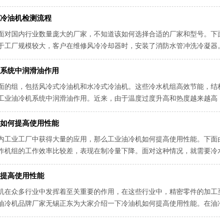
，防止污垢转化成。定期维护工业冷水...
冷油机检测流程
面对国内行业数量庞大的厂家，不知道该如何选择合适的厂家和型号。下
于工厂规模较大，客户在维修风冷冷却器时，安装了消防水管冲洗冷凝器
它就可以在每个冷凝器下移动。把喷嘴...
系统中润滑油作用
面的组，包括风冷式冷油机和水冷式冷油机。这些冷水机组高效节能，结
工业油冷机系统中润滑油作用。近来，由于温度过度升高和热度越来越高
之间移动热量。蒸发器产生冷水，该冷...
如何提高使用性能
内工业工厂中获得大量的应用，那么工业油冷机如何提高使用性能。下面
作机组的工作效率比较差，表现在制冷量下降。面对这种情况，就需要冷
对于超出工作年限的机械设备进行及时...
提高使用性能
机在众多行业中发挥着至关重要的作用，在这些行业中，精密零件的加工
油冷机品牌厂家无锡正东为大家介绍一下冷油机如何提高使用性能。在油
油冷机应用温度也不固定不动，不一样的...