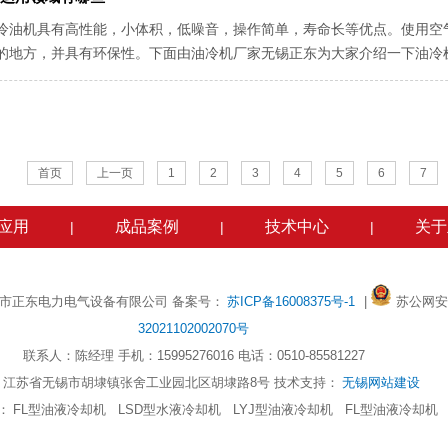
冷油机具有高性能，小体积，低噪音，操作简单，寿命长等优点。使用空
的地方，并具有环保性。下面由油冷机厂家无锡正东为大家介绍一下油冷
作效率比较差，表现在制冷量下降。面...
首页
上一页
1
2
3
4
5
6
7
应用
成品案例
技术中心
关于
|
|
|
t 无锡市正东电力电气设备有限公司 备案号：
苏ICP备16008375号-1
|
苏公网安
32021102002070号
联系人：陈经理 手机：15995276016 电话：0510-85581227
：江苏省无锡市胡埭镇张舍工业园北区胡埭路8号 技术支持：
无锡网站建设
：
FL型油液冷却机
LSD型水液冷却机
LYJ型油液冷却机
FL型油液冷却机