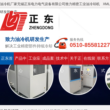
油冷机厂家无锡正东电力电气设备有限公司致力精密工业油冷却机
XML
研发和生产
致力油冷机研发生产
服务热线
0510-85581227
解决工业精密部件持续冷却
正东首
产品中
工业应
成品案
技术中
关于正
在线留
联系方
页
心
用
例
心
东
言
式