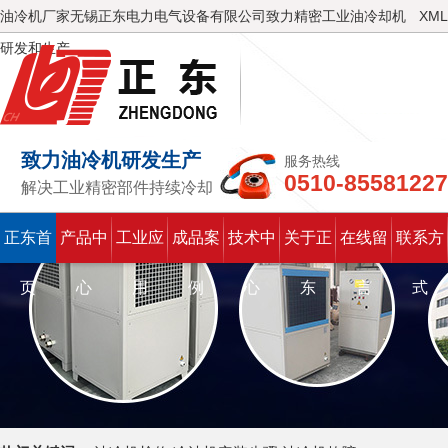
油冷机厂家无锡正东电力电气设备有限公司致力精密工业油冷却机
XML
研发和生产
致力油冷机研发生产
服务热线
0510-85581227
解决工业精密部件持续冷却
正东首
产品中
工业应
成品案
技术中
关于正
在线留
联系方
页
心
用
例
心
东
言
式