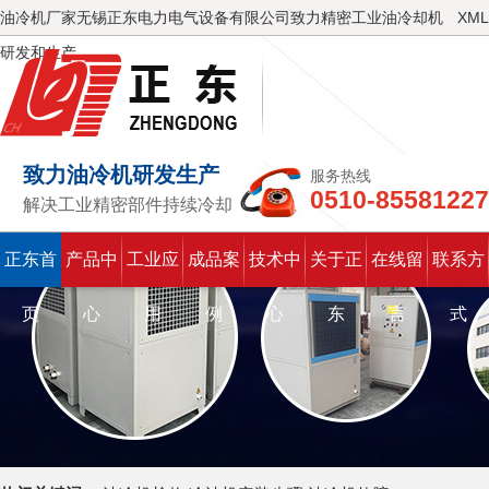
油冷机厂家无锡正东电力电气设备有限公司致力精密工业油冷却机
XML
研发和生产
致力油冷机研发生产
服务热线
0510-85581227
解决工业精密部件持续冷却
正东首
产品中
工业应
成品案
技术中
关于正
在线留
联系方
页
心
用
例
心
东
言
式