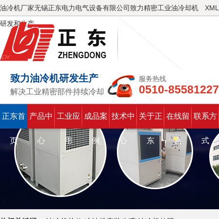
油冷机厂家无锡正东电力电气设备有限公司致力精密工业油冷却机
XML
研发和生产
致力油冷机研发生产
服务热线
0510-85581227
解决工业精密部件持续冷却
正东首
产品中
工业应
成品案
技术中
关于正
在线留
联系方
页
心
用
例
心
东
言
式