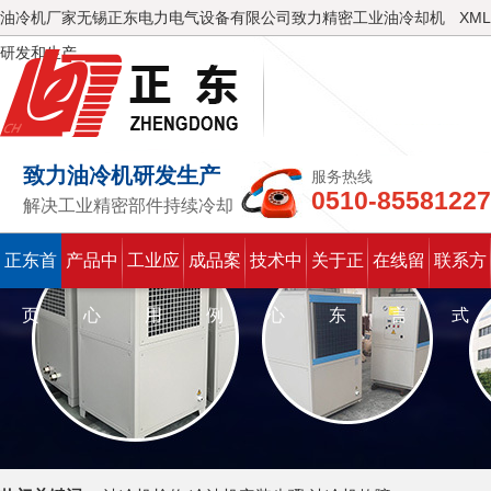
油冷机厂家无锡正东电力电气设备有限公司致力精密工业油冷却机
XML
研发和生产
致力油冷机研发生产
服务热线
0510-85581227
解决工业精密部件持续冷却
正东首
产品中
工业应
成品案
技术中
关于正
在线留
联系方
页
心
用
例
心
东
言
式