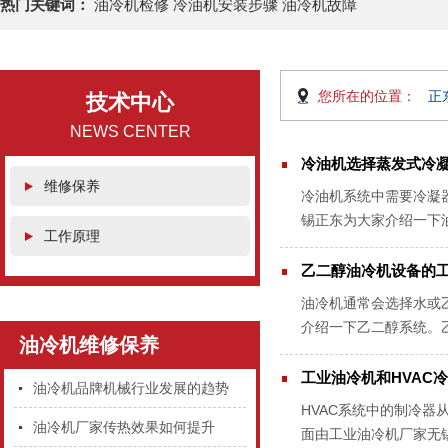
热门关键词：
油冷机检修 冷油机安装步骤 油冷机故障
您所在的位置：
正
技术中心
NEWS CENTER
冷油机选择蒸发式冷
维修保养
冷油机系统中需要冷凝
锡正东为大家介绍一下
工作原理
凝器相比，这些冷凝器可
乙二醇油冷机设备的
油冷机通常会选择水或
介绍一下乙二醇系统。
油冷机维修保养
热交换器相关联的管道引
工业油冷机和HVAC
油冷机品牌机械行业发展的趋势
HVAC系统中的制冷
油冷机厂家传热效果如何提升
面由工业油冷机厂家无