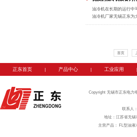
油冷机在长期的运行中
油冷机厂家无锡正东为
据，当排气压力过高的时
首页
正东首页
产品中心
工业应用
|
|
Copyright 无锡市正东
联系人：陈
地址：江苏省无锡
主营产品：
FL型油液