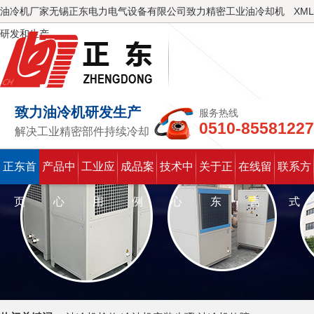
油冷机厂家无锡正东电力电气设备有限公司致力精密工业油冷却机
XML
研发和生产
致力油冷机研发生产
服务热线
0510-85581227
解决工业精密部件持续冷却
正东首
产品中
工业应
成品案
技术中
关于正
在线留
联系方
页
心
用
例
心
东
言
式