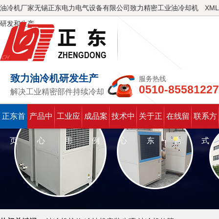
油冷机厂家无锡正东电力电气设备有限公司致力精密工业油冷却机
XML
研发和生产
致力油冷机研发生产
服务热线
0510-85581227
解决工业精密部件持续冷却
正东首
产品中
工业应
成品案
技术中
关于正
在线留
联系方
页
心
用
例
心
东
言
式