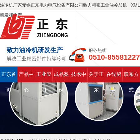
油冷机厂家无锡正东电力电气设备有限公司致力精密工业油冷却机
XML
研发和生产
致力油冷机研发生产
服务热线
0510-85581227
解决工业精密部件持续冷却
正东首
产品中
工业应
成品案
技术中
关于正
在线留
联系方
页
心
用
例
心
东
言
式