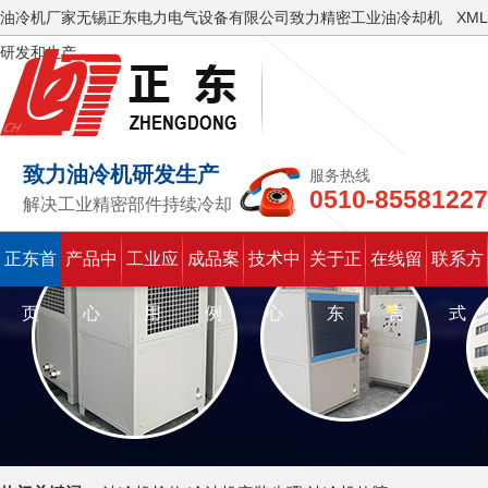
油冷机厂家无锡正东电力电气设备有限公司致力精密工业油冷却机
XML
研发和生产
致力油冷机研发生产
服务热线
0510-85581227
解决工业精密部件持续冷却
正东首
产品中
工业应
成品案
技术中
关于正
在线留
联系方
页
心
用
例
心
东
言
式