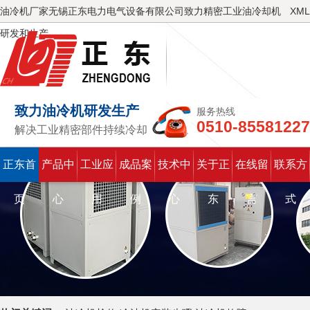
油冷机厂家无锡正东电力电气设备有限公司致力精密工业油冷却机
XML
研发和生产
致力油冷机研发生产
服务热线
0510-85581227
解决工业精密部件持续冷却
正东首
产品中
工业应
成品案
技术中
关于正
在线留
联系方
页
心
用
例
心
东
言
式