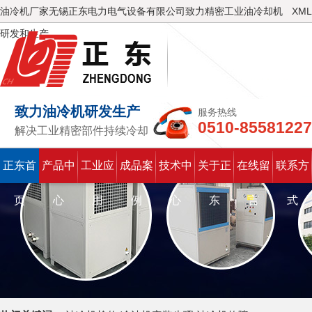
油冷机厂家无锡正东电力电气设备有限公司致力精密工业油冷却机
XML
研发和生产
致力油冷机研发生产
服务热线
0510-85581227
解决工业精密部件持续冷却
正东首
产品中
工业应
成品案
技术中
关于正
在线留
联系方
页
心
用
例
心
东
言
式