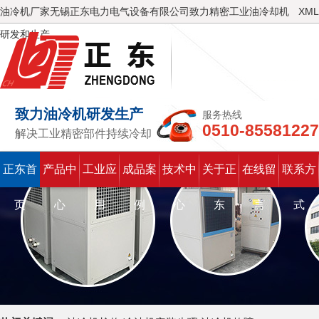
油冷机厂家无锡正东电力电气设备有限公司致力精密工业油冷却机
XML
研发和生产
致力油冷机研发生产
服务热线
0510-85581227
解决工业精密部件持续冷却
正东首
产品中
工业应
成品案
技术中
关于正
在线留
联系方
页
心
用
例
心
东
言
式